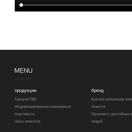
продукции
бренд
Гранула ПВХ
Краткое изложение ком
Модифицированная инженерная
Новости
пластмасса
Принимать достойных 
Заказ клиентов
людей