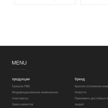
продукции
бренд
Гранула ПВХ
Краткое изложение ком
Модифицированная инженерная
Новости
пластмасса
Принимать достойных 
Заказ клиентов
людей