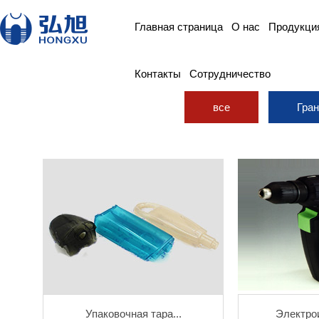
Главная страница
О нас
Продукци
Контакты
Сотрудничество
все
Гра
Упаковочная тара...
Электрои